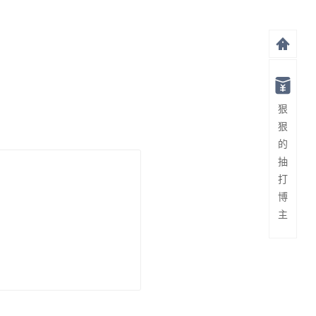
狠
狠
的
抽
打
博
主