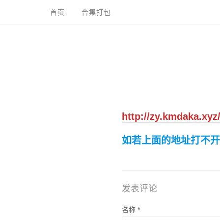
跳
首页
合集打包
到
内
容
http://zy.kmdaka.xyz
如若上面的地址打不
发表评论
名称
*