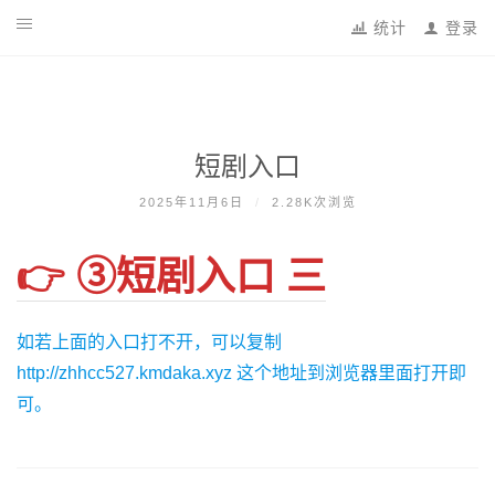
跳
统计
登录
到
内
容
短剧入口
2025年11月6日
/
2.28K次浏览
👉 ③短剧入口 三
如若上面的入口打不开，可以复制
http://zhhcc527.kmdaka.xyz 这个地址到浏览器里面打开即
可。