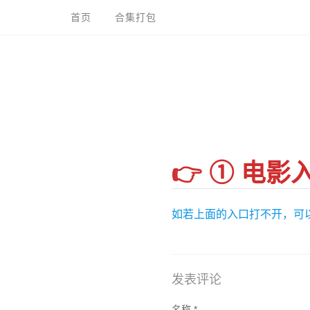
跳
首页
合集打包
到
内
容
👉 ① 电影
如若上面的入口打不开，可以复制 h
发表评论
名称
*