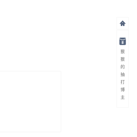
狠
狠
的
抽
打
博
主